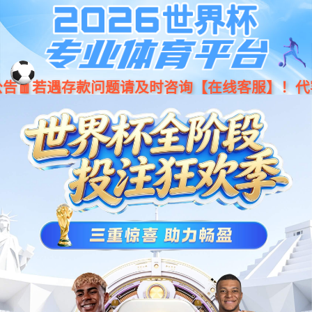
今年会·(jinnianhui)金字招牌诚
001266
股票
代码
信至上-Gold Annual Meeting
清扫机器人
HY140园区室外无人清扫车
无人驾驶清扫车
智能清扫系统