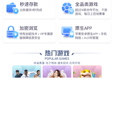
输出信号多样性
可输出电流型4~20mA， 电压型0~5V及CANbus
技术参数
eTilt倾角传感器
技术参数
轴线
单轴/双轴
安装方式
水平安装/竖直安装
测量范围
单轴：-3°~+87°，-15°~+15°，
-90°~+90°，-180°~+180°，0°~+360°