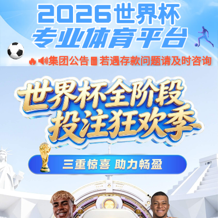
今年会·(jinnianhui)金字招牌诚
001266
股票
代码
信至上-Gold Annual Meeting